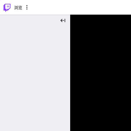
⌥
P
浏览