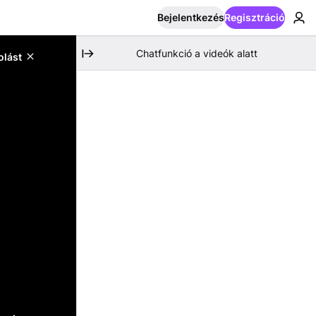
Bejelentkezés
Regisztráció
Chatfunkció a videók alatt
olást