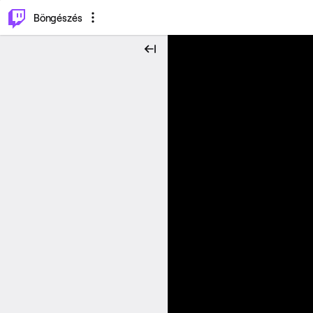
⌥
P
Böngészés