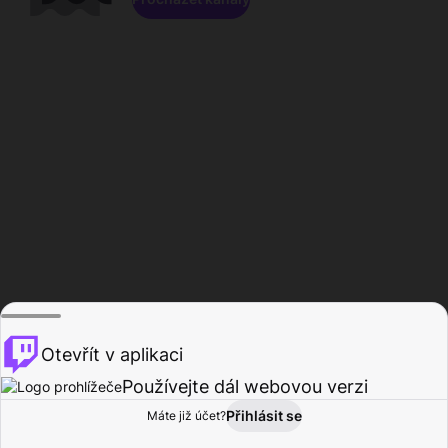
Otevřít v aplikaci
Používejte dál webovou verzi
Přihlásit se
Máte již účet?
Domů
Procházet
Aktivita
Profil