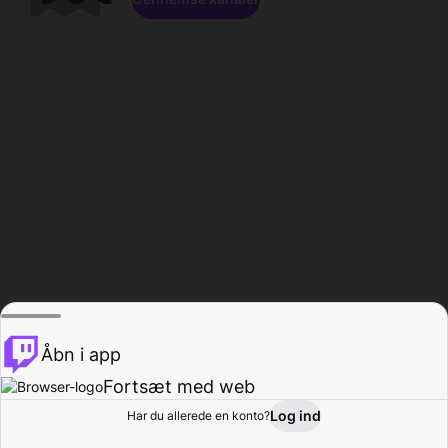
Åbn i app
Fortsæt med web
Log ind
Har du allerede en konto?
Hjem
Gennemse
Aktivitet
Profil