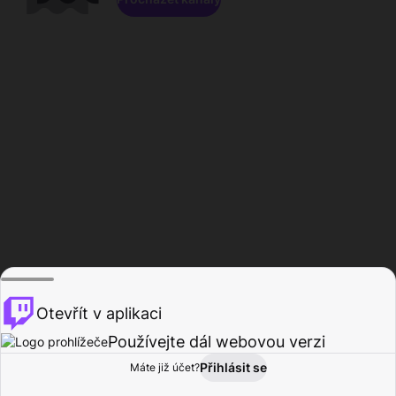
Otevřít v aplikaci
Používejte dál webovou verzi
Přihlásit se
Máte již účet?
Domů
Procházet
Aktivita
Profil