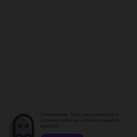
Съжаляваме. Това съдържание не е
налично, освен ако нямате машина на
времето.