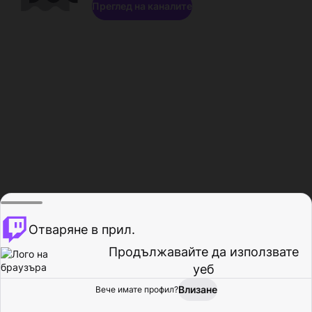
Преглед на каналите
Отваряне в прил.
Продължавайте да използвате
уеб
Влизане
Вече имате профил?
Начало
Преглед
Активност
Профил