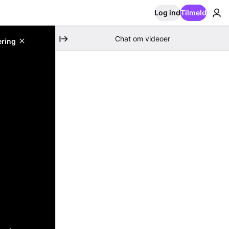
Log ind
Tilmeld
Chat om videoer
ering