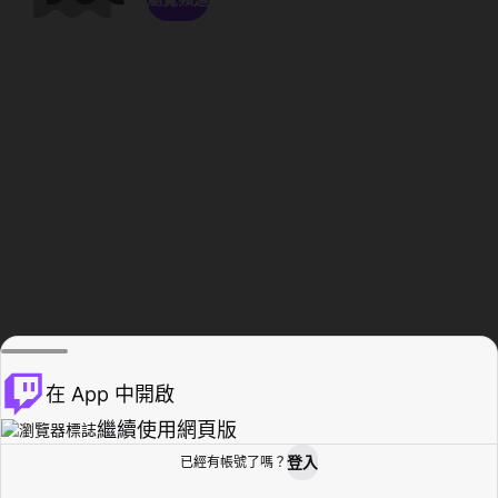
在 App 中開啟
繼續使用網頁版
登入
已經有帳號了嗎？
創作者基地
瀏覽
活動紀錄
個人檔案