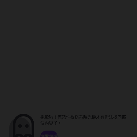
抱歉啦！您恐怕得搭乘時光機才有辦法找回那
個內容了。
瀏覽頻道