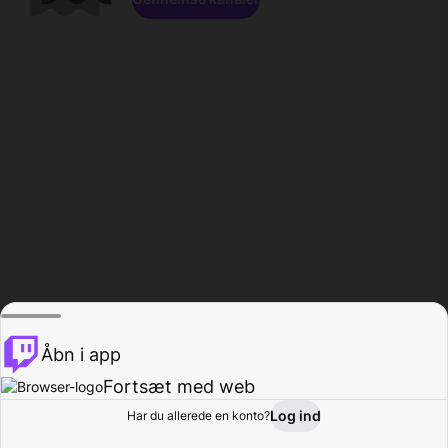
Åbn i app
Fortsæt med web
Log ind
Har du allerede en konto?
Hjem
Gennemse
Aktivitet
Profil