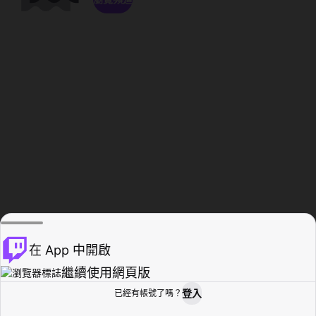
在 App 中開啟
繼續使用網頁版
登入
已經有帳號了嗎？
創作者基地
瀏覽
活動紀錄
個人檔案