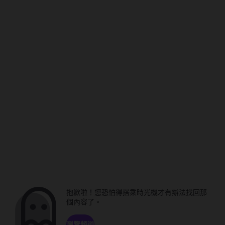
抱歉啦！您恐怕得搭乘時光機才有辦法找回那
個內容了。
瀏覽頻道