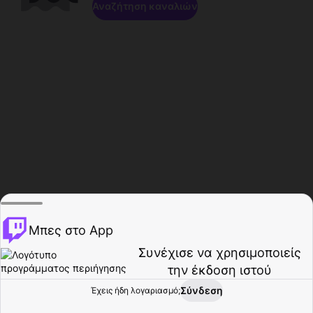
Αναζήτηση καναλιών
Μπες στο App
Συνέχισε να χρησιμοποιείς
την έκδοση ιστού
Σύνδεση
Έχεις ήδη λογαριασμό;
Αρχική σελίδα
Περιήγηση
Δραστηριότητα
Προφίλ