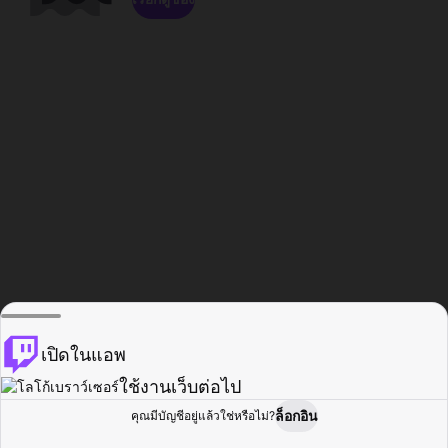
เปิดในแอพ
ใช้งานเว็บต่อไป
ล็อกอิน
คุณมีบัญชีอยู่แล้วใช่หรือไม่?
หน้าแรก
เรียกดู
กิจกรรม
โปรไฟล์