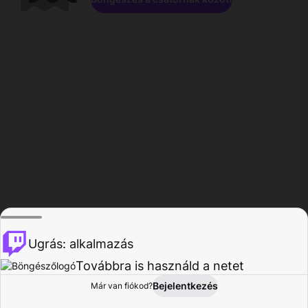
Ugrás: alkalmazás
Továbbra is használd a netet
Bejelentkezés
Már van fiókod?
Főoldal
Böngészés
Tevékenység
Profil