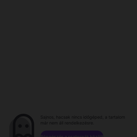
Sajnos, hacsak nincs időgéped, a tartalom
már nem áll rendelkezésre.
Böngészés a csatornák között