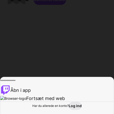
Åbn i app
Fortsæt med web
Log ind
Har du allerede en konto?
Hjem
Gennemse
Aktivitet
Profil