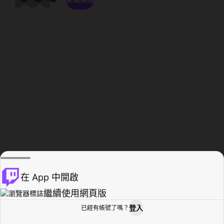
在 App 中開啟
繼續使用網頁版
登入
已經有帳號了嗎？
創作者基地
瀏覽
活動紀錄
個人檔案