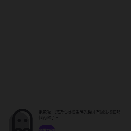
抱歉啦！您恐怕得搭乘時光機才有辦法找回那
個內容了。
瀏覽頻道