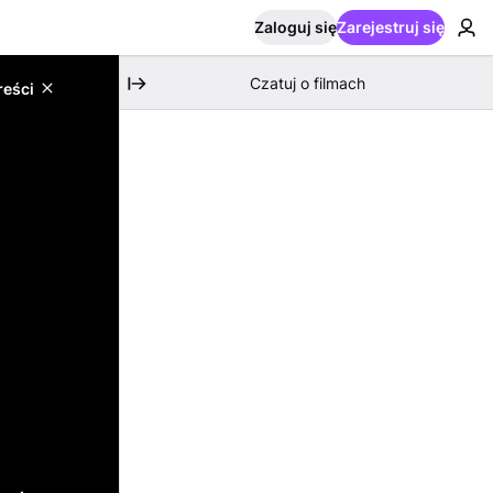
Zaloguj się
Zarejestruj się
Czatuj o filmach
reści