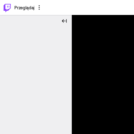
…
⌥
P
Przeglądaj