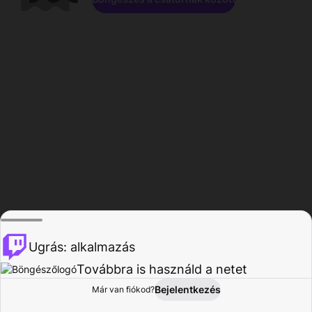
Ugrás: alkalmazás
Továbbra is használd a netet
Bejelentkezés
Már van fiókod?
Főoldal
Böngészés
Tevékenység
Profil