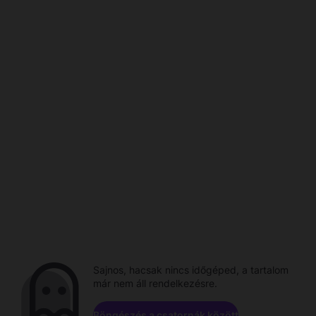
Sajnos, hacsak nincs időgéped, a tartalom
már nem áll rendelkezésre.
Böngészés a csatornák között