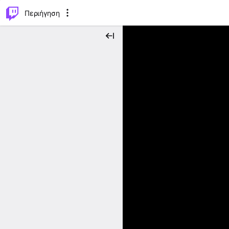
..
⌥
P
Περιήγηση