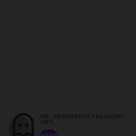
抱歉。您恐怕得搭乘时光机才有办法找回那个
内容了。
浏览频道