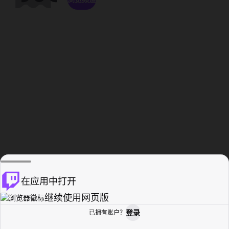
在应用中打开
继续使用网页版
登录
已拥有账户？
主页
浏览
活动纪录
个人资料