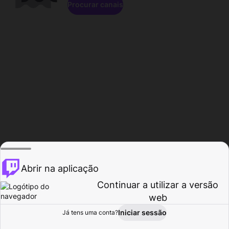
Procurar canais
Abrir na aplicação
Continuar a utilizar a versão
web
Iniciar sessão
Já tens uma conta?
Página inicial
Procurar
Atividade
Perfil