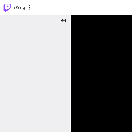
⌥
P
เรียกดู