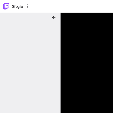
⌥
P
Sfoglia