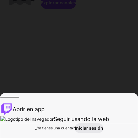
Explorar canales
Abrir en app
Seguir usando la web
Iniciar sesión
Página del
¿Ya tienes una cuenta?
Explorar
Actividad
Perfil
Creador