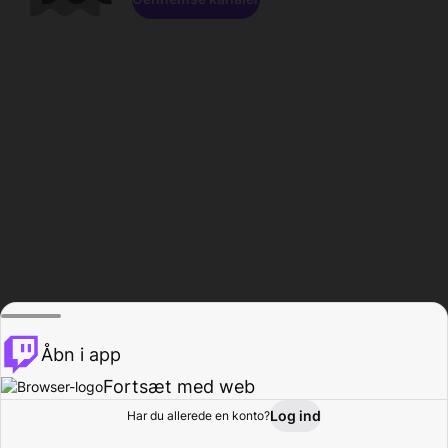
Åbn i app
Fortsæt med web
Log ind
Har du allerede en konto?
Hjem
Gennemse
Aktivitet
Profil