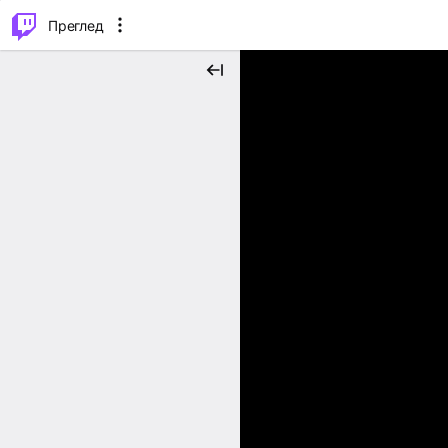
м...
⌥
P
Преглед