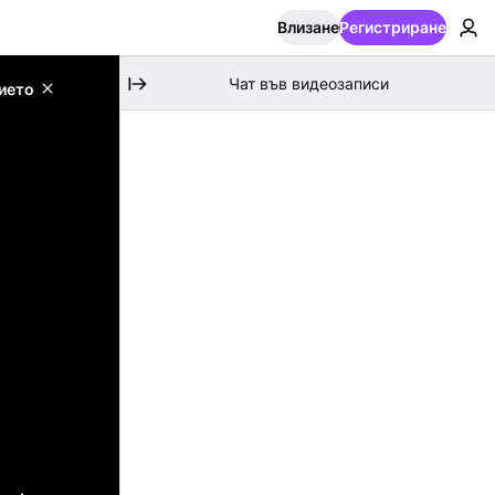
Влизане
Регистриране
Чат във видеозаписи
ието