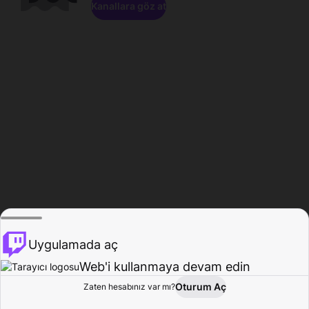
Kanallara göz at
Uygulamada aç
Web'i kullanmaya devam edin
Oturum Aç
Zaten hesabınız var mı?
Ana Sayfa
Gözat
Aktivite
Profil