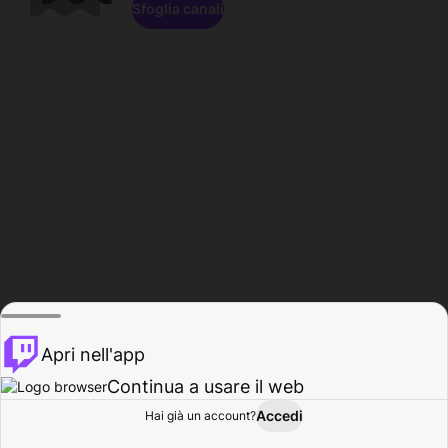
Sfoglia canali
Apri nell'app
Continua a usare il web
Accedi
Hai già un account?
Base
Sfoglia
Attività
Profilo