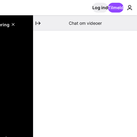
Log ind
Tilmeld
Chat om videoer
ering