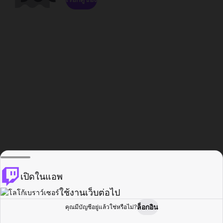
เปิดในแอพ
ใช้งานเว็บต่อไป
ล็อกอิน
คุณมีบัญชีอยู่แล้วใช่หรือไม่?
หน้าแรก
เรียกดู
กิจกรรม
โปรไฟล์