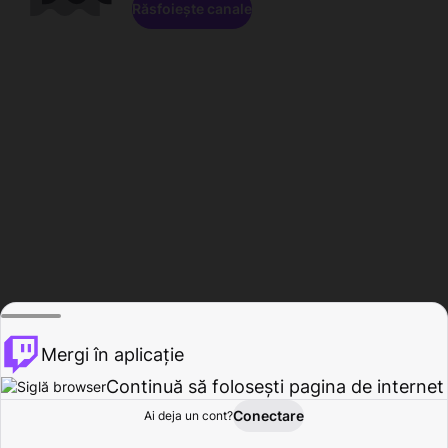
Răsfoiește canale
Mergi în aplicație
Continuă să folosești pagina de internet
Conectare
Ai deja un cont?
Acasă
Răsfoire
Activitate
Profil