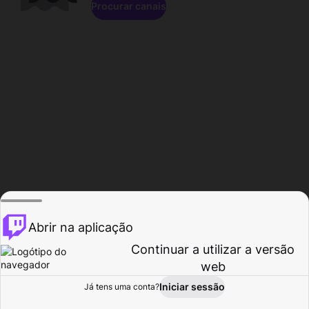
Procurar canais
Abrir na aplicação
Continuar a utilizar a versão
web
Iniciar sessão
Já tens uma conta?
Página inicial
Procurar
Atividade
Perfil