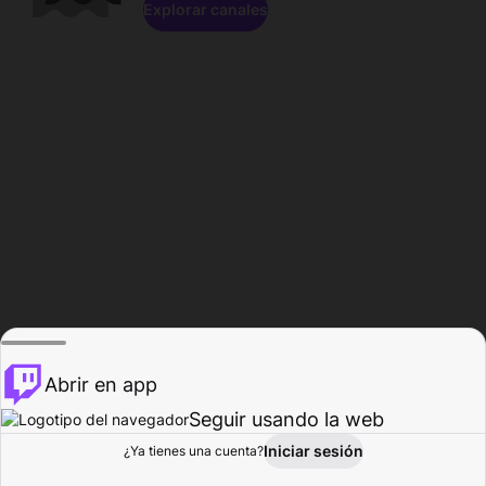
Explorar canales
Abrir en app
Seguir usando la web
Iniciar sesión
Página del
¿Ya tienes una cuenta?
Explorar
Actividad
Perfil
Creador