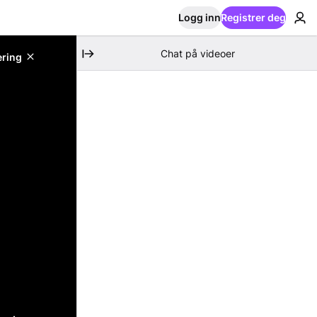
Logg inn
Registrer deg
Chat på videoer
ering