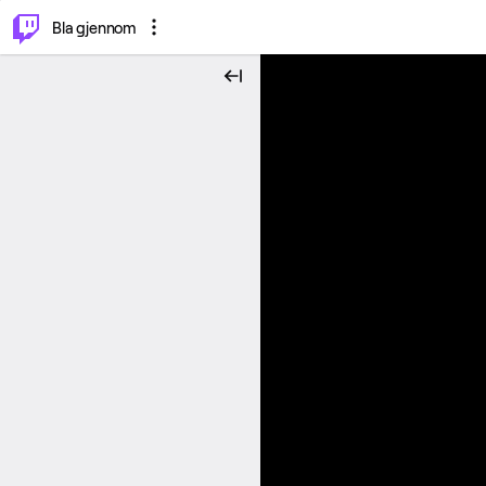
⌥
P
Bla gjennom