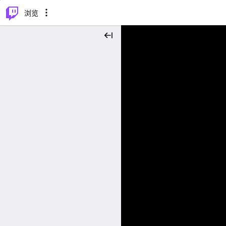
⌥
P
浏览