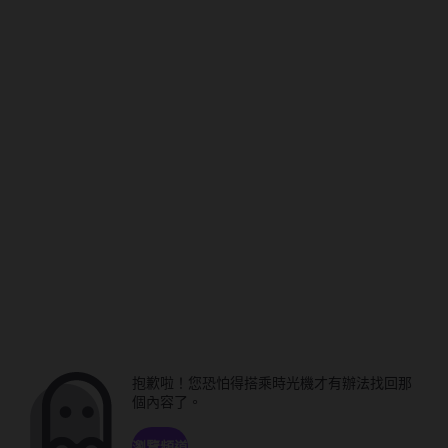
抱歉啦！您恐怕得搭乘時光機才有辦法找回那
個內容了。
瀏覽頻道