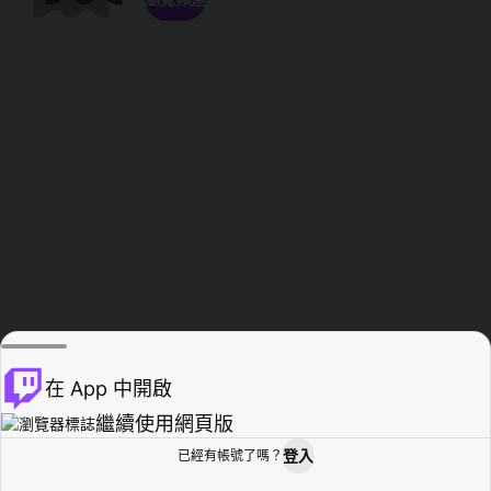
在 App 中開啟
繼續使用網頁版
登入
已經有帳號了嗎？
創作者基地
瀏覽
活動紀錄
個人檔案