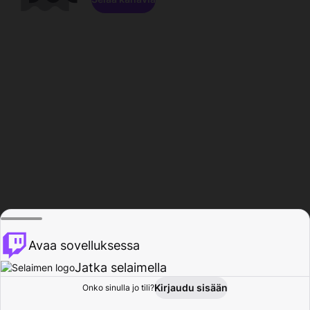
Avaa sovelluksessa
Jatka selaimella
Kirjaudu sisään
Onko sinulla jo tili?
Koti
Selaa
Toiminta
Profiili