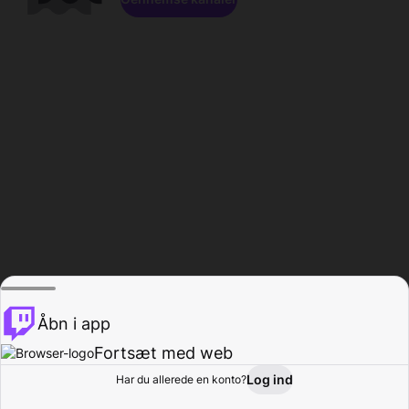
Åbn i app
Fortsæt med web
Log ind
Har du allerede en konto?
Hjem
Gennemse
Aktivitet
Profil