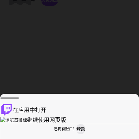
在应用中打开
继续使用网页版
登录
已拥有账户？
主页
浏览
活动纪录
个人资料