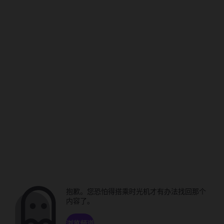
抱歉。您恐怕得搭乘时光机才有办法找回那个
内容了。
浏览频道