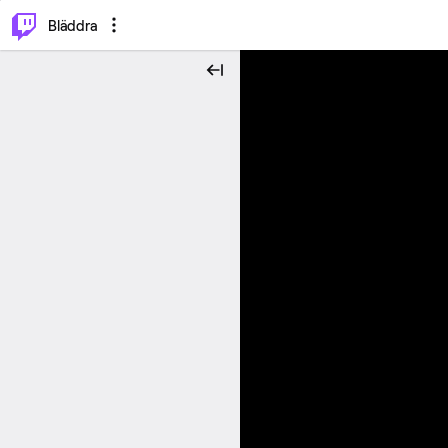
⌥
P
Bläddra