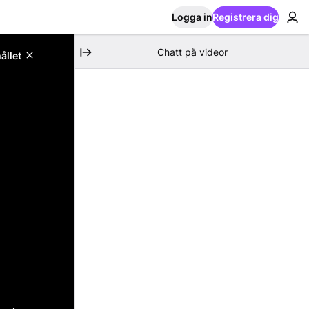
Logga in
Registrera dig
Chatt på videor
ållet