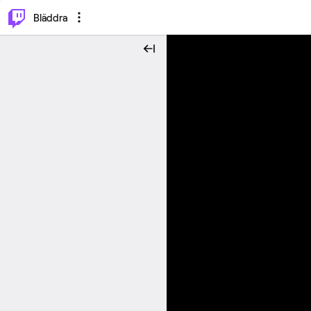
⌥
P
Bläddra