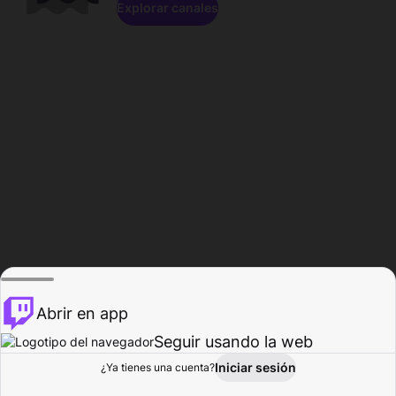
Explorar canales
Abrir en app
Seguir usando la web
Iniciar sesión
Página del
¿Ya tienes una cuenta?
Explorar
Actividad
Perfil
Creador