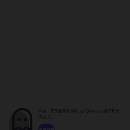
抱歉。您恐怕得搭乘时光机才有办法找回那个
内容了。
浏览频道