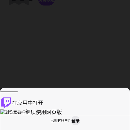
在应用中打开
继续使用网页版
登录
已拥有账户？
主页
浏览
活动纪录
个人资料