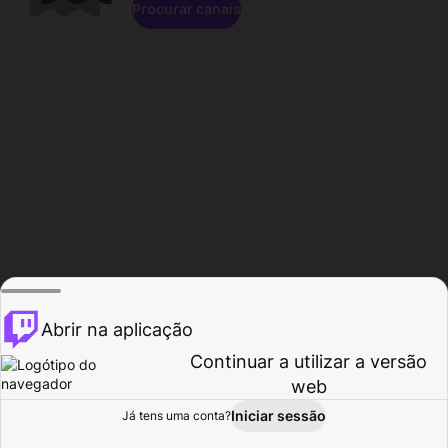
Procurar canais
Abrir na aplicação
Continuar a utilizar a versão
web
Iniciar sessão
Já tens uma conta?
Página inicial
Procurar
Atividade
Perfil