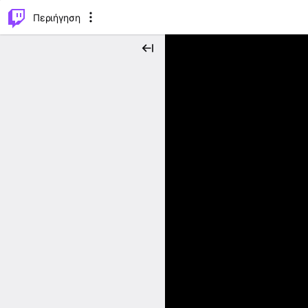
..
⌥
P
Περιήγηση