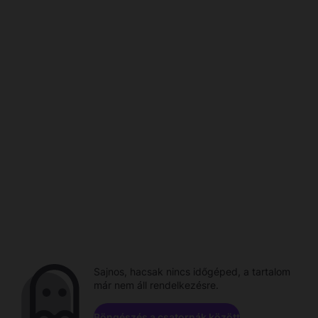
Sajnos, hacsak nincs időgéped, a tartalom
már nem áll rendelkezésre.
Böngészés a csatornák között