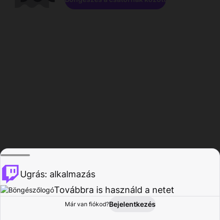
Ugrás: alkalmazás
Továbbra is használd a netet
Bejelentkezés
Már van fiókod?
Főoldal
Böngészés
Tevékenység
Profil