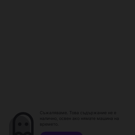
Съжаляваме. Това съдържание не е
налично, освен ако нямате машина на
времето.