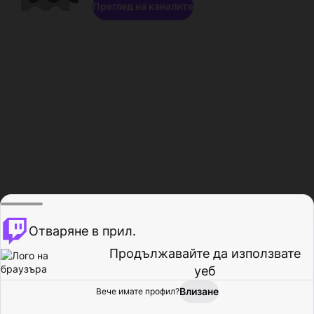
Преглед на каналите
Отваряне в прил.
Продължавайте да използвате
уеб
Влизане
Вече имате профил?
Начало
Преглед
Активност
Профил