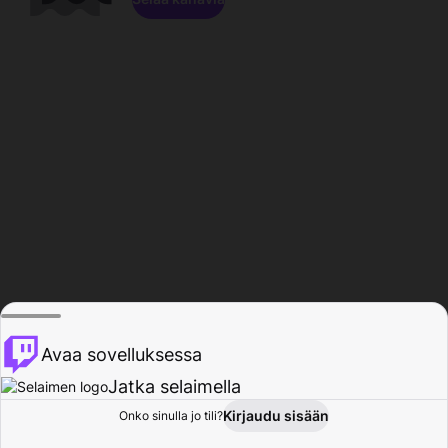
Avaa sovelluksessa
Jatka selaimella
Kirjaudu sisään
Onko sinulla jo tili?
Koti
Selaa
Toiminta
Profiili