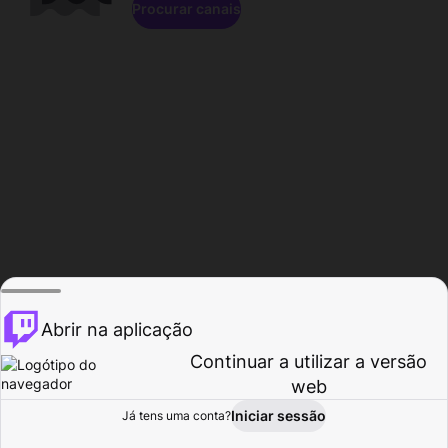
Procurar canais
Abrir na aplicação
Continuar a utilizar a versão
web
Iniciar sessão
Já tens uma conta?
Página inicial
Procurar
Atividade
Perfil