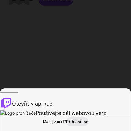
Otevřít v aplikaci
Používejte dál webovou verzi
Přihlásit se
Máte již účet?
Domů
Procházet
Aktivita
Profil