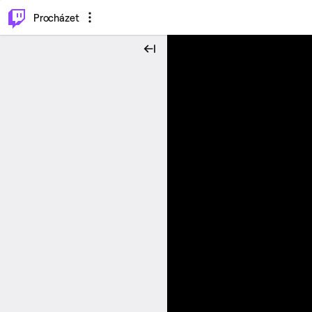
..
⌥
P
Procházet