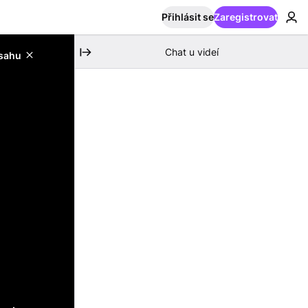
Přihlásit se
Zaregistrovat
Chat u videí
bsahu